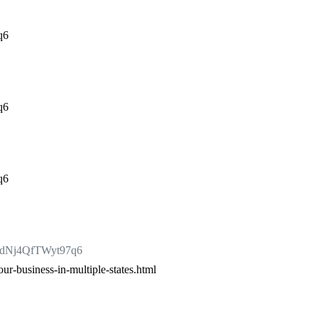
q6
q6
q6
GdNj4QfTWyt97q6
our-business-in-multiple-states.html