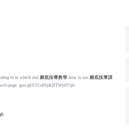
lating to in which and
腳底按摩教學
how to use
腳底按摩課
he web-page. goo.gl/STGdNj4QfTWyt97q6
q6