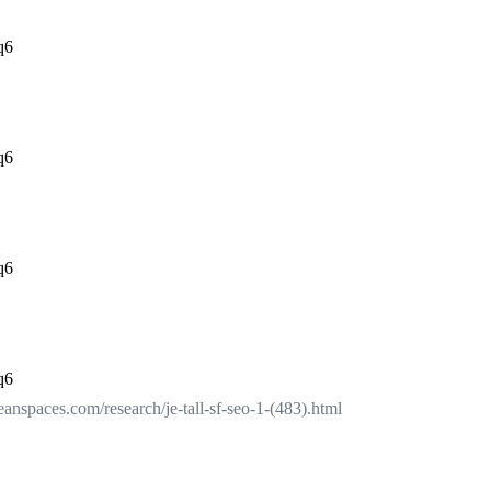
q6
q6
q6
q6
eanspaces.com/research/je-tall-sf-seo-1-(483).html