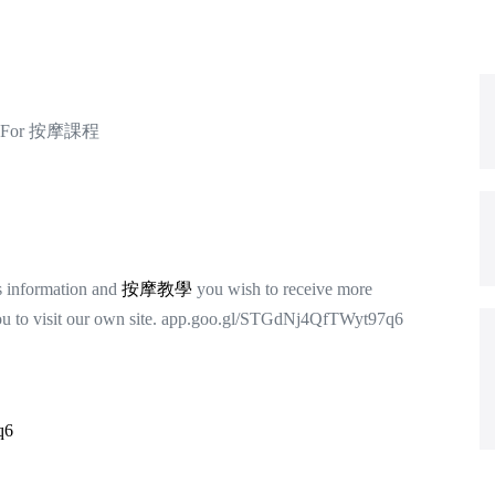
an For 按摩課程
s information and
按摩教學
you wish to receive more
ou to visit our own site. app.goo.gl/STGdNj4QfTWyt97q6
q6