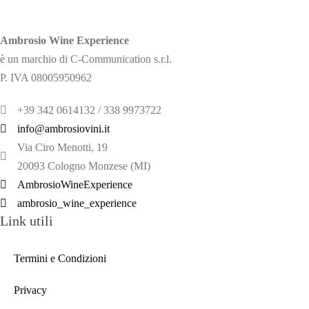
Ambrosio Wine Experience
è un marchio di C-Communication s.r.l.
P. IVA 08005950962
+39 342 0614132 / 338 9973722
info@ambrosiovini.it
Via Ciro Menotti, 19
20093 Cologno Monzese (MI)
AmbrosioWineExperience
ambrosio_wine_experience
Link utili
Termini e Condizioni
Privacy