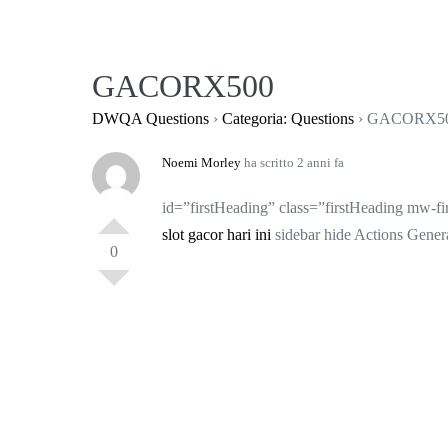
Salta
al
contenuto
GACORX500
DWQA Questions
›
Categoria: Questions
›
GACORX5
Noemi Morley
ha scritto 2 anni fa
id=”firstHeading” class=”firstHeading mw-fi
slot gacor hari ini
sidebar hide Actions Gener
0