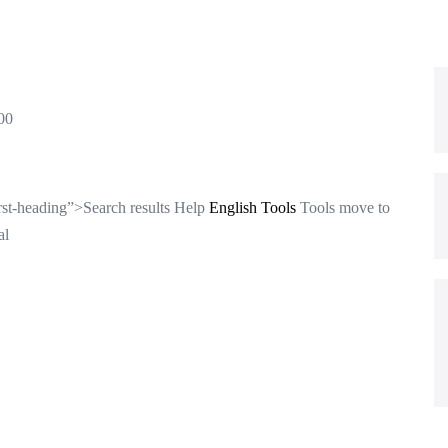
00
rst-heading”>Search results Help
English Tools
Tools move to
al