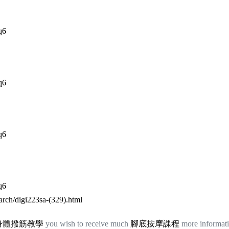
q6
q6
q6
q6
earch/digi223sa-(329).html
身體撥筋教學
you wish to receive much
腳底按摩課程
more informat