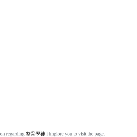
ion regarding
整骨學徒
i implore you to visit the page.