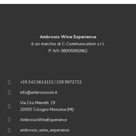
Ambrosio Wine Experience
è un marchio di C-Communication s.r.l.
P. IVA 08005950962
+39 342 0614132 / 338 9973722
info@ambrosiovini.it
Via Ciro Menotti, 19
20093 Cologno Monzese (MI)
AmbrosioWineExperience
ambrosio_wine_experience