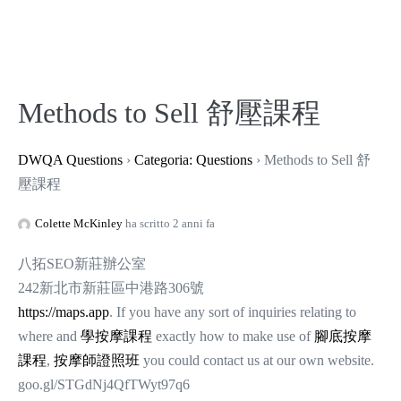
Methods to Sell 舒壓課程
DWQA Questions
›
Categoria: Questions
›
Methods to Sell 舒
壓課程
Colette McKinley
ha scritto 2 anni fa
八拓SEO新莊辦公室
242新北市新莊區中港路306號
https://maps.app
. If you have any sort of inquiries relating to
where and
學按摩課程
exactly how to make use of
腳底按摩
課程
,
按摩師證照班
you could contact us at our own website.
goo.gl/STGdNj4QfTWyt97q6