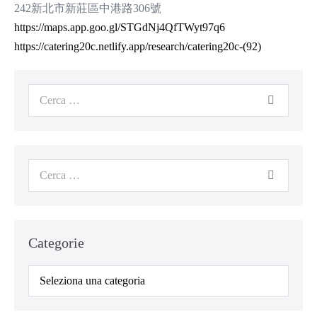
242新北市新莊區中港路306號
https://maps.app.goo.gl/STGdNj4QfTWyt97q6
https://catering20c.netlify.app/research/catering20c-(92)
Categorie