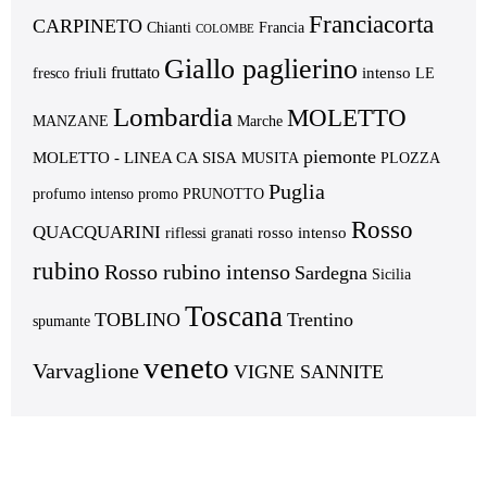
Franciacorta
CARPINETO
Chianti
Francia
COLOMBE
Giallo paglierino
fruttato
friuli
intenso
fresco
LE
Lombardia
MOLETTO
MANZANE
Marche
piemonte
MOLETTO - LINEA CA SISA
MUSITA
PLOZZA
Puglia
profumo intenso
promo
PRUNOTTO
Rosso
QUACQUARINI
rosso intenso
riflessi granati
rubino
Rosso rubino intenso
Sardegna
Sicilia
Toscana
TOBLINO
Trentino
spumante
veneto
Varvaglione
VIGNE SANNITE