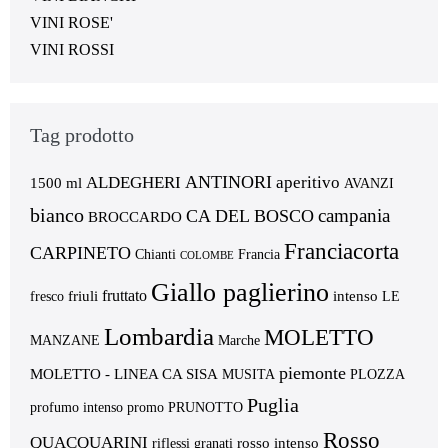
VINI ROSE'
VINI ROSSI
Tag prodotto
ANTINORI
ALDEGHERI
aperitivo
1500 ml
AVANZI
bianco
campania
CA DEL BOSCO
BROCCARDO
Franciacorta
CARPINETO
Chianti
Francia
COLOMBE
Giallo paglierino
fruttato
friuli
intenso
fresco
LE
Lombardia
MOLETTO
MANZANE
Marche
piemonte
MOLETTO - LINEA CA SISA
MUSITA
PLOZZA
Puglia
profumo intenso
promo
PRUNOTTO
Rosso
QUACQUARINI
rosso intenso
riflessi granati