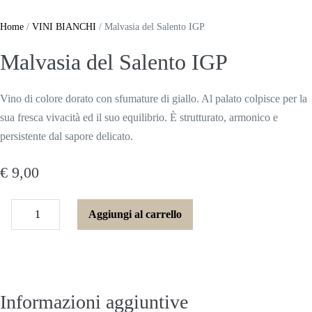
Salta
al
Home
/
VINI BIANCHI
/ Malvasia del Salento IGP
contenuto
Malvasia del Salento IGP
Vino di colore dorato con sfumature di giallo. Al palato colpisce per la
sua fresca vivacità ed il suo equilibrio. È strutturato, armonico e
persistente dal sapore delicato.
€
9,00
Malvasia
Aggiungi al carrello
Diminuisci
del
Aumenta
quantità
Salento
quantità
IGP
quantità
Informazioni aggiuntive