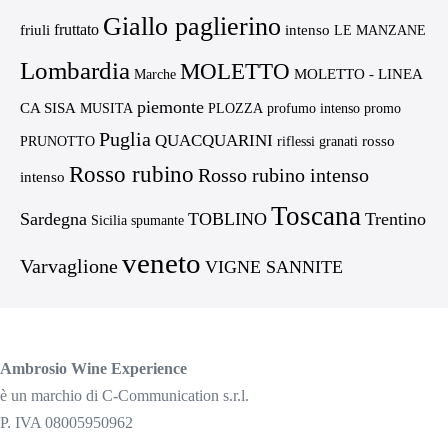
Giallo paglierino
fruttato
friuli
intenso
LE MANZANE
Lombardia
MOLETTO
MOLETTO - LINEA
Marche
piemonte
CA SISA
MUSITA
PLOZZA
profumo intenso
promo
Puglia
QUACQUARINI
rosso
PRUNOTTO
riflessi granati
Rosso rubino
Rosso rubino intenso
intenso
Toscana
Sardegna
TOBLINO
Trentino
Sicilia
spumante
veneto
Varvaglione
VIGNE SANNITE
Ambrosio Wine Experience
è un marchio di C-Communication s.r.l.
P. IVA 08005950962