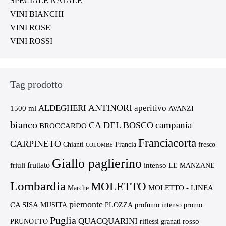
SPECIALE NATALE
VINI BIANCHI
VINI ROSE'
VINI ROSSI
Tag prodotto
ANTINORI
ALDEGHERI
aperitivo
1500 ml
AVANZI
bianco
campania
CA DEL BOSCO
BROCCARDO
Franciacorta
CARPINETO
Chianti
Francia
fresco
COLOMBE
Giallo paglierino
fruttato
friuli
intenso
LE MANZANE
Lombardia
MOLETTO
MOLETTO - LINEA
Marche
piemonte
CA SISA
MUSITA
PLOZZA
profumo intenso
promo
Puglia
QUACQUARINI
rosso
PRUNOTTO
riflessi granati