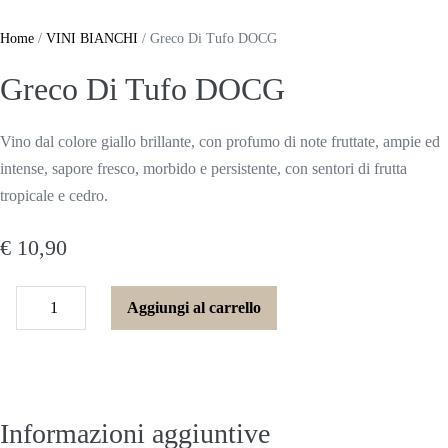
Salta
al
Home
/
VINI BIANCHI
/ Greco Di Tufo DOCG
contenuto
Greco Di Tufo DOCG
Vino dal colore giallo brillante, con profumo di note fruttate, ampie ed
intense, sapore fresco, morbido e persistente, con sentori di frutta
tropicale e cedro.
€
10,90
Greco
Aggiungi al carrello
Diminuisci
Di
Aumenta
quantità
Tufo
quantità
DOCG
quantità
Informazioni aggiuntive