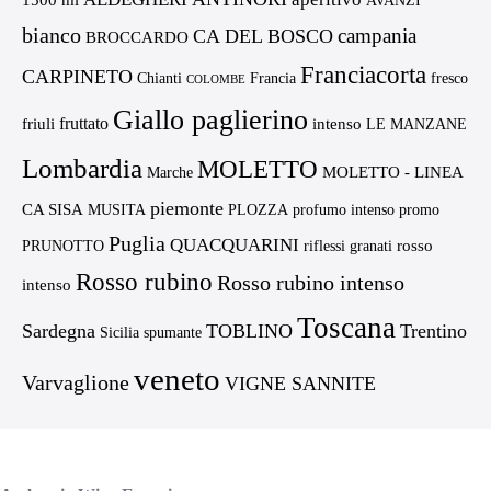
1500 ml
AVANZI
bianco
campania
CA DEL BOSCO
BROCCARDO
Franciacorta
CARPINETO
Chianti
Francia
fresco
COLOMBE
Giallo paglierino
fruttato
friuli
intenso
LE MANZANE
Lombardia
MOLETTO
MOLETTO - LINEA
Marche
piemonte
CA SISA
MUSITA
PLOZZA
profumo intenso
promo
Puglia
QUACQUARINI
rosso
PRUNOTTO
riflessi granati
Rosso rubino
Rosso rubino intenso
intenso
Toscana
Sardegna
TOBLINO
Trentino
Sicilia
spumante
veneto
Varvaglione
VIGNE SANNITE