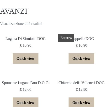
Salta
AVANZI
al
contenuto
Prezzo:
Visualizzazione di 5 risultati
dal
più
Esaurito
Lugana Di Sirmione DOC
Groppello DOC
economico
€
10,90
€
10,90
Quick view
Quick view
Spumante Lugana Brut D.O.C.
Chiaretto della Valtenesi DOC
€
12,00
€
12,90
Quick view
Quick view