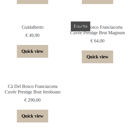
Esaurito
Guidalberto
Cà Del Bosco Franciacorta
Cuvée Prestige Brut Magnum
€
49,90
€
64,00
Quick view
Quick view
Cà Del Bosco Franciacorta
Cuvée Prestige Brut Jeroboam
€
290,00
Quick view