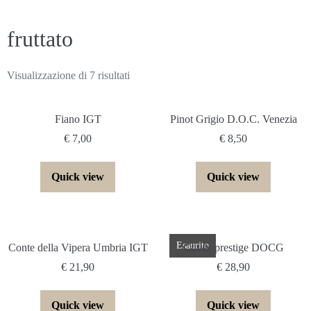
fruttato
Visualizzazione di 7 risultati
Fiano IGT
Pinot Grigio D.O.C. Venezia
€
7,00
€
8,50
Quick view
Quick view
Esaurito
Conte della Vipera Umbria IGT
Cuvèe prestige DOCG
€
21,90
€
28,90
Quick view
Quick view