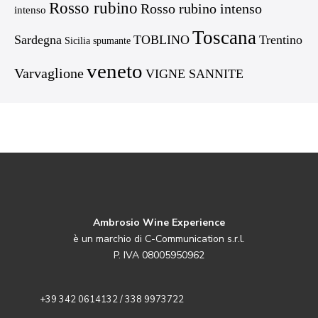
Rosso rubino
Rosso rubino intenso
intenso
Toscana
Sardegna
TOBLINO
Trentino
Sicilia
spumante
veneto
Varvaglione
VIGNE SANNITE
Ambrosio Wine Experience
è un marchio di C-Communication s.r.l.
P. IVA 08005950962
+39 342 0614132 / 338 9973722