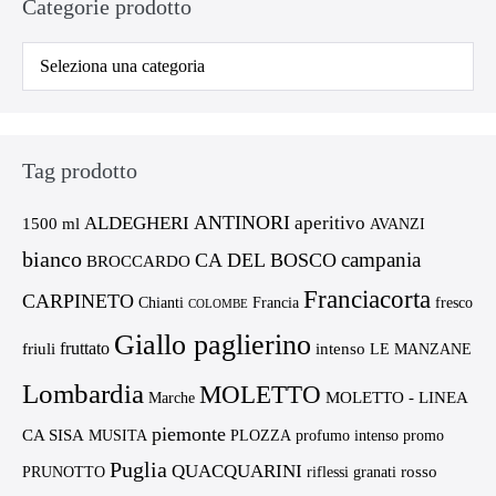
Categorie prodotto
Tag prodotto
ANTINORI
ALDEGHERI
aperitivo
1500 ml
AVANZI
bianco
campania
CA DEL BOSCO
BROCCARDO
Franciacorta
CARPINETO
Chianti
Francia
fresco
COLOMBE
Giallo paglierino
fruttato
friuli
intenso
LE MANZANE
Lombardia
MOLETTO
MOLETTO - LINEA
Marche
piemonte
CA SISA
MUSITA
PLOZZA
profumo intenso
promo
Puglia
QUACQUARINI
rosso
PRUNOTTO
riflessi granati