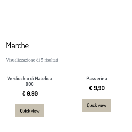
Salta
al
contenuto
Marche
Prezzo:
Visualizzazione di 5 risultati
dal
più
Verdicchio di Matelica
Passerina
DOC
economico
€
9,90
€
9,90
Quick view
Quick view