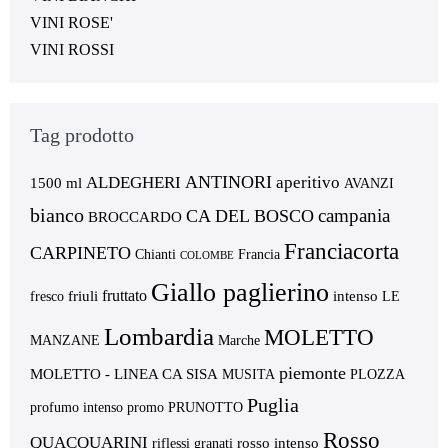
VINI ROSE'
VINI ROSSI
Tag prodotto
ANTINORI
ALDEGHERI
aperitivo
1500 ml
AVANZI
bianco
campania
CA DEL BOSCO
BROCCARDO
Franciacorta
CARPINETO
Chianti
Francia
COLOMBE
Giallo paglierino
fruttato
friuli
intenso
fresco
LE
Lombardia
MOLETTO
MANZANE
Marche
piemonte
MOLETTO - LINEA CA SISA
MUSITA
PLOZZA
Puglia
profumo intenso
promo
PRUNOTTO
Rosso
QUACQUARINI
rosso intenso
riflessi granati