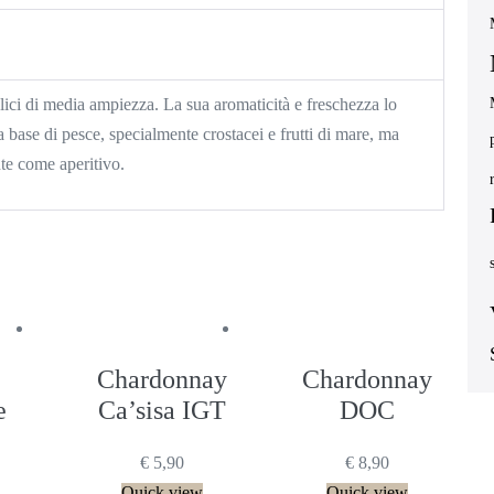
lici di media ampiezza. La sua aromaticità e freschezza lo
 base di pesce, specialmente crostacei e frutti di mare, ma
te come aperitivo.
Chardonnay
Chardonnay
e
Ca’sisa IGT
DOC
€
5,90
€
8,90
Quick view
Quick view