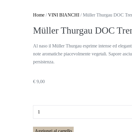
Home
/
VINI BIANCHI
/ Müller Thurgau DOC Tren
Müller Thurgau DOC Tren
Al naso il Müller Thurgau esprime intense ed eleganti
note aromatiche piacevolmente vegetali. Sapore asciut
persistenza.
€
9,00
Aggiungi al carrello