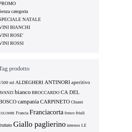
PROMO
Senza categoria
SPECIALE NATALE
VINI BIANCHI
VINI ROSE'
VINI ROSSI
Tag prodotto
ANTINORI
ALDEGHERI
aperitivo
1500 ml
bianco
CA DEL
BROCCARDO
AVANZI
campania
BOSCO
CARPINETO
Chianti
Franciacorta
friuli
Francia
fresco
COLOMBE
Giallo paglierino
fruttato
intenso
LE