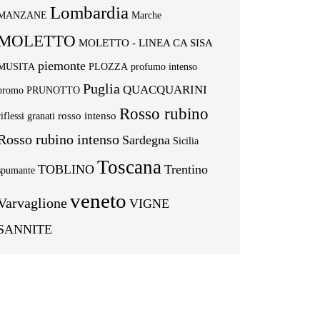
Lombardia
MANZANE
Marche
MOLETTO
MOLETTO - LINEA CA SISA
piemonte
MUSITA
PLOZZA
profumo intenso
Puglia
QUACQUARINI
promo
PRUNOTTO
Rosso rubino
rosso intenso
riflessi granati
Rosso rubino intenso
Sardegna
Sicilia
Toscana
TOBLINO
Trentino
spumante
veneto
Varvaglione
VIGNE
SANNITE