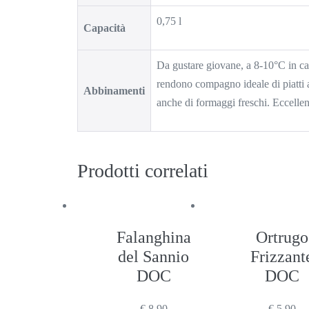
0,75 l
Capacità
Da gustare giovane, a 8-10°C in ca
rendono compagno ideale di piatti a
Abbinamenti
anche di formaggi freschi. Eccellen
Prodotti correlati
Falanghina
Ortrugo
del Sannio
Frizzant
DOC
DOC
€
8,90
€
5,90