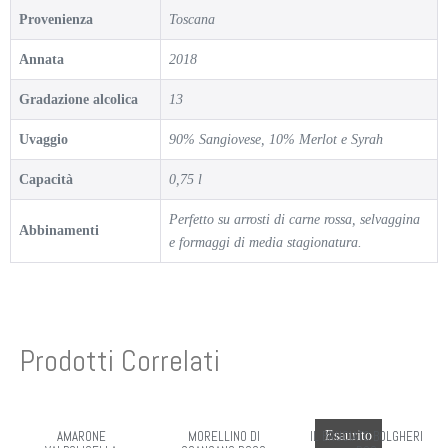
Provenienza
Toscana
Annata
2018
Gradazione alcolica
13
Uvaggio
90% Sangiovese, 10% Merlot e Syrah
Capacità
0,75 l
Perfetto su arrosti di carne rossa, selvaggina
Abbinamenti
e formaggi di media stagionatura.
Prodotti Correlati
AMARONE
MORELLINO DI
IL BRUCIATO BOLGHERI
Esaurito