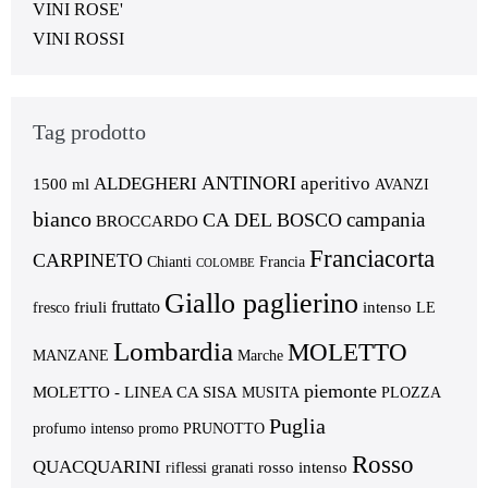
VINI ROSE'
VINI ROSSI
Tag prodotto
ANTINORI
ALDEGHERI
aperitivo
1500 ml
AVANZI
bianco
campania
CA DEL BOSCO
BROCCARDO
Franciacorta
CARPINETO
Chianti
Francia
COLOMBE
Giallo paglierino
fruttato
friuli
intenso
fresco
LE
Lombardia
MOLETTO
MANZANE
Marche
piemonte
MOLETTO - LINEA CA SISA
MUSITA
PLOZZA
Puglia
profumo intenso
promo
PRUNOTTO
Rosso
QUACQUARINI
rosso intenso
riflessi granati