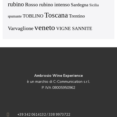
rubino
Rosso rubino intenso
Sardegna
Sicilia
Toscana
TOBLINO
Trentino
spumante
veneto
Varvaglione
VIGNE SANNITE
Ambrosio Wine Experience
è un marchio di C-Communication s.r.l.
P. IVA 08005950962
+39 342 0614132 / 338 9973722