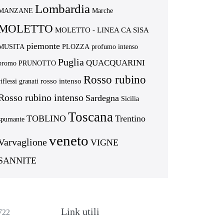
Lombardia
MANZANE
Marche
MOLETTO
MOLETTO - LINEA CA SISA
piemonte
MUSITA
PLOZZA
profumo intenso
Puglia
QUACQUARINI
promo
PRUNOTTO
Rosso rubino
rosso intenso
riflessi granati
Rosso rubino intenso
Sardegna
Sicilia
Toscana
TOBLINO
Trentino
spumante
veneto
Varvaglione
VIGNE
SANNITE
Link utili
722