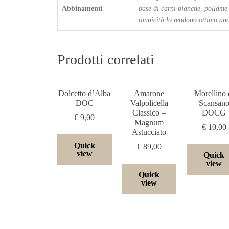
Abbinamenti
base di carni bianche, pollame
tannicità lo rendono ottimo anc
Prodotti correlati
Dolcetto d’Alba
Amarone
Morellino 
DOC
Valpolicella
Scansan
Classico –
DOCG
€
9,00
Magnum
€
10,00
Astucciato
Quick
€
89,00
view
Quick
view
Quick
view