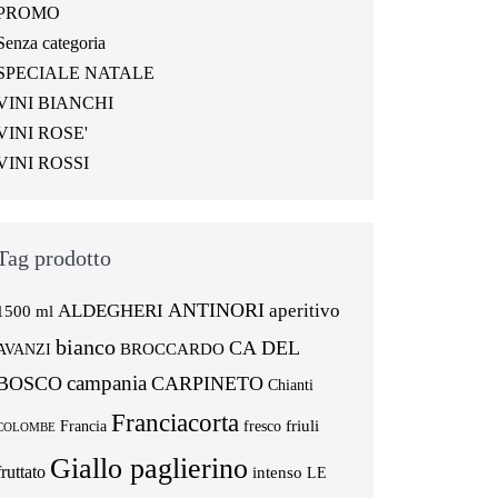
PROMO
Senza categoria
SPECIALE NATALE
VINI BIANCHI
VINI ROSE'
VINI ROSSI
Tag prodotto
ANTINORI
ALDEGHERI
aperitivo
1500 ml
bianco
CA DEL
BROCCARDO
AVANZI
campania
BOSCO
CARPINETO
Chianti
Franciacorta
friuli
Francia
fresco
COLOMBE
Giallo paglierino
fruttato
intenso
LE