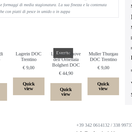
 e formaggi di media stagionatura. La sua finezza e la contenuta
he con piatti di pesce in umido o in zuppa
Esaurito
di
Lagrein DOC
Le Serre Nuove
Muller Thurgau
o
Trentino
dell’Ornellaia
DOC Trentino
Bolgheri DOC
€
9,00
€
9,00
€
44,90
Quick
Quick
view
view
Quick
view
+39 342 0614132 / 338 9973