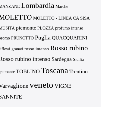
Lombardia
MANZANE
Marche
MOLETTO
MOLETTO - LINEA CA SISA
piemonte
MUSITA
PLOZZA
profumo intenso
Puglia
QUACQUARINI
promo
PRUNOTTO
Rosso rubino
rosso intenso
riflessi granati
Rosso rubino intenso
Sardegna
Sicilia
Toscana
TOBLINO
Trentino
spumante
veneto
Varvaglione
VIGNE
SANNITE