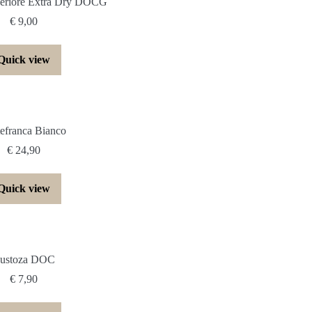
periore Extra Dry DOCG
€
9,00
Quick view
efranca Bianco
€
24,90
Quick view
ustoza DOC
€
7,90