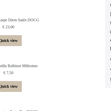
 Carpe Diem Satén DOCG
€
23,00
Quick view
tilla Balbinot Millesimo
€
7,50
Quick view