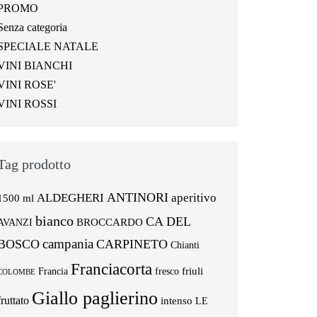
PROMO
Senza categoria
SPECIALE NATALE
VINI BIANCHI
VINI ROSE'
VINI ROSSI
Tag prodotto
ANTINORI
ALDEGHERI
aperitivo
1500 ml
bianco
CA DEL
BROCCARDO
AVANZI
campania
BOSCO
CARPINETO
Chianti
Franciacorta
friuli
Francia
fresco
COLOMBE
Giallo paglierino
fruttato
intenso
LE