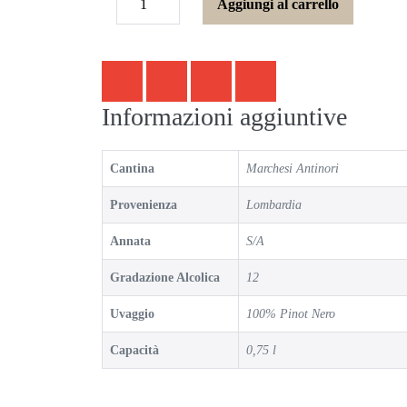
Aggiungi al carrello
Informazioni aggiuntive
Cantina
Marchesi Antinori
Provenienza
Lombardia
Annata
S/A
Gradazione Alcolica
12
Uvaggio
100% Pinot Nero
Capacità
0,75 l