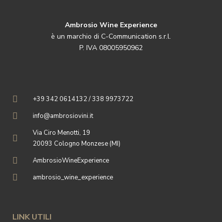
Ambrosio Wine Experience
è un marchio di C-Communication s.r.l.
P. IVA 08005950962
+39 342 0614132 / 338 9973722
info@ambrosiovini.it
Via Ciro Menotti, 19
20093 Cologno Monzese (MI)
AmbrosioWineExperience
ambrosio_wine_experience
LINK UTILI