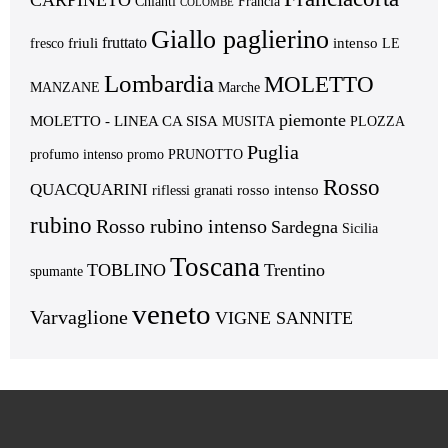
Chianti
Francia
COLOMBE
Giallo paglierino
fruttato
friuli
intenso
fresco
LE
Lombardia
MOLETTO
MANZANE
Marche
piemonte
MOLETTO - LINEA CA SISA
MUSITA
PLOZZA
Puglia
profumo intenso
promo
PRUNOTTO
Rosso
QUACQUARINI
rosso intenso
riflessi granati
rubino
Rosso rubino intenso
Sardegna
Sicilia
Toscana
TOBLINO
Trentino
spumante
veneto
Varvaglione
VIGNE SANNITE