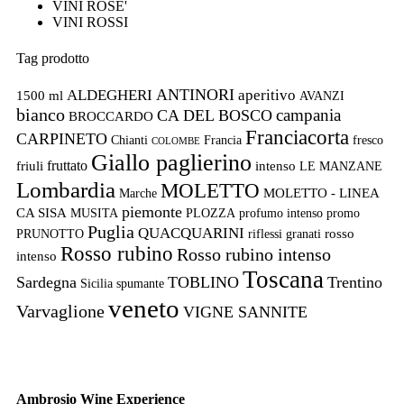
VINI ROSE'
VINI ROSSI
Tag prodotto
ANTINORI
ALDEGHERI
aperitivo
1500 ml
AVANZI
bianco
campania
CA DEL BOSCO
BROCCARDO
Franciacorta
CARPINETO
Chianti
Francia
fresco
COLOMBE
Giallo paglierino
fruttato
friuli
intenso
LE MANZANE
Lombardia
MOLETTO
MOLETTO - LINEA
Marche
piemonte
CA SISA
MUSITA
PLOZZA
profumo intenso
promo
Puglia
QUACQUARINI
rosso
PRUNOTTO
riflessi granati
Rosso rubino
Rosso rubino intenso
intenso
Toscana
Sardegna
TOBLINO
Trentino
Sicilia
spumante
veneto
Varvaglione
VIGNE SANNITE
Ambrosio Wine Experience