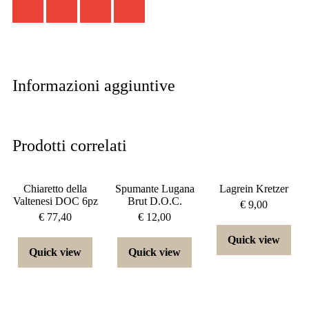
Informazioni aggiuntive
Prodotti correlati
Chiaretto della
Spumante Lugana
Lagrein Kretzer
Valtenesi DOC 6pz
Brut D.O.C.
€
9,00
€
77,40
€
12,00
Quick view
Quick view
Quick view