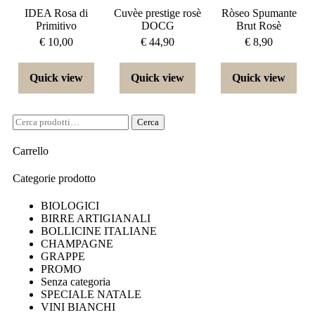
IDEA Rosa di
Cuvèe prestige rosè
Ròseo Spumante
Primitivo
DOCG
Brut Rosè
€
10,00
€
44,90
€
8,90
Quick view
Quick view
Quick view
Cerca
Carrello
Categorie prodotto
BIOLOGICI
BIRRE ARTIGIANALI
BOLLICINE ITALIANE
CHAMPAGNE
GRAPPE
PROMO
Senza categoria
SPECIALE NATALE
VINI BIANCHI