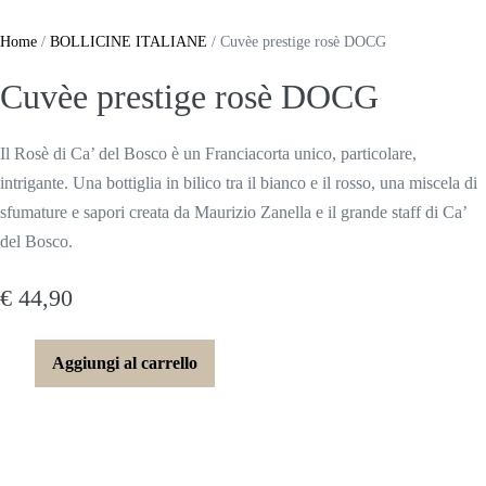
Salta
al
Home
/
BOLLICINE ITALIANE
/ Cuvèe prestige rosè DOCG
contenuto
Cuvèe prestige rosè DOCG
Il Rosè di Ca’ del Bosco è un Franciacorta unico, particolare,
intrigante. Una bottiglia in bilico tra il bianco e il rosso, una miscela di
sfumature e sapori creata da Maurizio Zanella e il grande staff di Ca’
del Bosco.
€
44,90
Cuvèe
Aggiungi al carrello
Diminuisci
Aumenta
prestige
quantità
quantità
rosè
DOCG
quantità