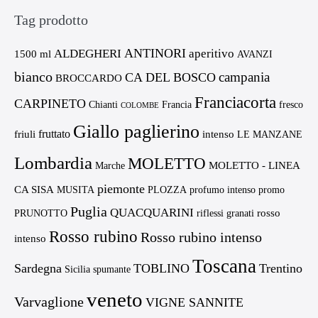
Tag prodotto
ANTINORI
ALDEGHERI
aperitivo
1500 ml
AVANZI
bianco
campania
CA DEL BOSCO
BROCCARDO
Franciacorta
CARPINETO
Chianti
Francia
fresco
COLOMBE
Giallo paglierino
fruttato
friuli
intenso
LE MANZANE
Lombardia
MOLETTO
MOLETTO - LINEA
Marche
piemonte
CA SISA
MUSITA
PLOZZA
profumo intenso
promo
Puglia
QUACQUARINI
rosso
PRUNOTTO
riflessi granati
Rosso rubino
Rosso rubino intenso
intenso
Toscana
Sardegna
TOBLINO
Trentino
Sicilia
spumante
veneto
Varvaglione
VIGNE SANNITE