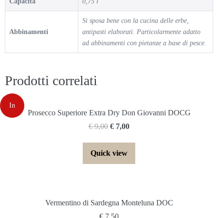
Capacità
0,75 l
Si sposa bene con la cucina delle erbe,
Abbinamenti
antipasti elaborati. Particolarmente adatto
ad abbinamenti con pietanze a base di pesce.
Prodotti correlati
In
Prosecco Superiore Extra Dry Don Giovanni DOCG
€
9,00
€
7,00
offerta!
Quick view
Vermentino di Sardegna Monteluna DOC
€
7,50