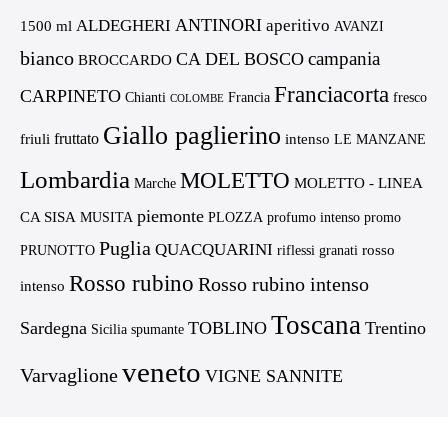
ANTINORI
ALDEGHERI
aperitivo
1500 ml
AVANZI
bianco
campania
CA DEL BOSCO
BROCCARDO
Franciacorta
CARPINETO
Chianti
Francia
fresco
COLOMBE
Giallo paglierino
fruttato
friuli
intenso
LE MANZANE
Lombardia
MOLETTO
MOLETTO - LINEA
Marche
piemonte
CA SISA
MUSITA
PLOZZA
profumo intenso
promo
Puglia
QUACQUARINI
rosso
PRUNOTTO
riflessi granati
Rosso rubino
Rosso rubino intenso
intenso
Toscana
Sardegna
TOBLINO
Trentino
Sicilia
spumante
veneto
Varvaglione
VIGNE SANNITE