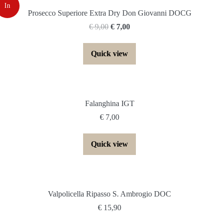
In
Prosecco Superiore Extra Dry Don Giovanni DOCG
Il
Il
€
9,00
€
7,00
fferta!
prezzo
prezzo
originale
attuale
Quick view
era:
è:
€ 9,00.
€ 7,00.
Falanghina IGT
€
7,00
Quick view
Valpolicella Ripasso S. Ambrogio DOC
€
15,90