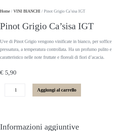
Salta
al
Home
/
VINI BIANCHI
/ Pinot Grigio Ca’sisa IGT
contenuto
Pinot Grigio Ca’sisa IGT
Uve di Pinot Grigio vengono vinificate in bianco, per soffice
pressatura, a temperatura controllata. Ha un profumo pulito e
caratteristico nelle note fruttate e floreali di fiori d’acacia.
€
5,90
Pinot
Aggiungi al carrello
Diminuisci
Grigio
Aumenta
quantità
Ca'sisa
quantità
IGT
quantità
Informazioni aggiuntive