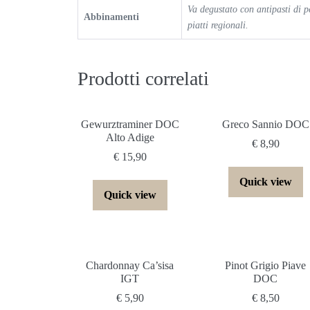
Va degustato con antipasti di pe
Abbinamenti
piatti regionali.
Prodotti correlati
Gewurztraminer DOC
Greco Sannio DOC
Alto Adige
€
8,90
€
15,90
Quick view
Quick view
Chardonnay Ca’sisa
Pinot Grigio Piave
IGT
DOC
€
5,90
€
8,50