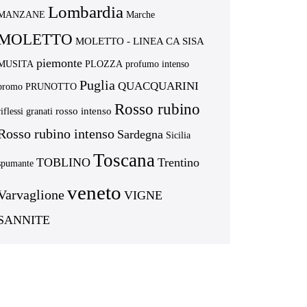
Lombardia
MANZANE
Marche
MOLETTO
MOLETTO - LINEA CA SISA
piemonte
MUSITA
PLOZZA
profumo intenso
Puglia
QUACQUARINI
promo
PRUNOTTO
Rosso rubino
rosso intenso
riflessi granati
Rosso rubino intenso
Sardegna
Sicilia
Toscana
TOBLINO
Trentino
spumante
veneto
Varvaglione
VIGNE
SANNITE