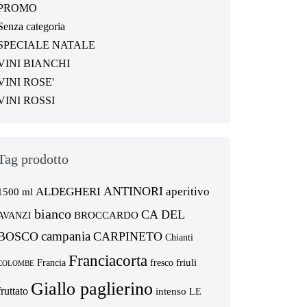
PROMO
Senza categoria
SPECIALE NATALE
VINI BIANCHI
VINI ROSE'
VINI ROSSI
Tag prodotto
ANTINORI
ALDEGHERI
aperitivo
1500 ml
bianco
CA DEL
BROCCARDO
AVANZI
campania
BOSCO
CARPINETO
Chianti
Franciacorta
friuli
Francia
fresco
COLOMBE
Giallo paglierino
fruttato
intenso
LE