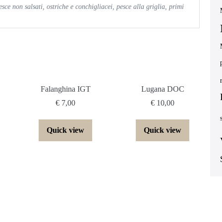
sce non salsati, ostriche e conchigliacei, pesce alla griglia, primi
Falanghina IGT
Lugana DOC
€
7,00
€
10,00
Quick view
Quick view