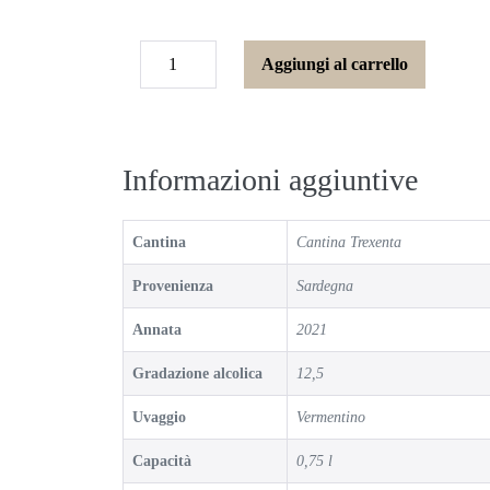
Aggiungi al carrello
Informazioni aggiuntive
Cantina
Cantina Trexenta
Provenienza
Sardegna
Annata
2021
Gradazione alcolica
12,5
Uvaggio
Vermentino
Capacità
0,75 l