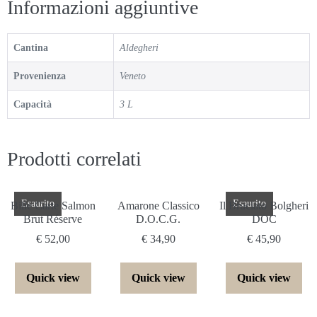
Informazioni aggiuntive
Cantina
Aldegheri
Provenienza
Veneto
Capacità
3 L
Prodotti correlati
Esaurito
Esaurito
Bille Carte Salmon
Amarone Classico
Il Bruciato Bolgheri
Brut Réserve
D.O.C.G.
DOC
€
52,00
€
34,90
€
45,90
Quick view
Quick view
Quick view