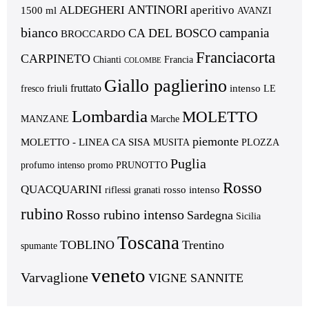
ANTINORI
ALDEGHERI
aperitivo
1500 ml
AVANZI
bianco
campania
CA DEL BOSCO
BROCCARDO
Franciacorta
CARPINETO
Chianti
Francia
COLOMBE
Giallo paglierino
fruttato
friuli
intenso
fresco
LE
Lombardia
MOLETTO
MANZANE
Marche
piemonte
MOLETTO - LINEA CA SISA
MUSITA
PLOZZA
Puglia
profumo intenso
promo
PRUNOTTO
Rosso
QUACQUARINI
rosso intenso
riflessi granati
rubino
Rosso rubino intenso
Sardegna
Sicilia
Toscana
TOBLINO
Trentino
spumante
veneto
Varvaglione
VIGNE SANNITE